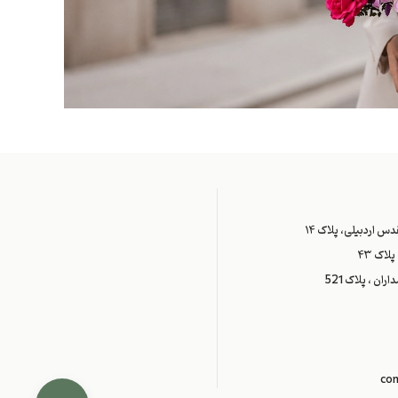
س اردبیلی، پلاک ۱۴
اک ۴۳
ران ، پلاک 521
co