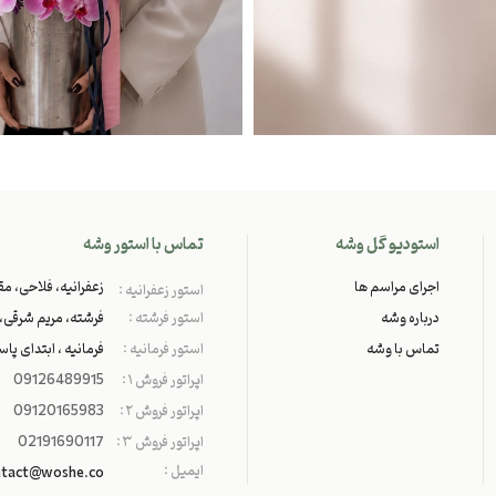
استودیو گل وشه
تماس با استور وشه
اجرای مراسم ها
زعفرانیه، فلاحی، مقد
استور زعفرانیه :
درباره وشه
استور فرشته :
فرشته، مریم شرقی، پل
تماس با وشه
استور فرمانیه :
فرمانیه ، ابتدای پاسدا
اپراتور فروش ۱ :
09126489915
اپراتور فروش ۲ :
09120165983
اپراتور فروش ۳ :
02191690117
ایمیل :
ntact@woshe.co