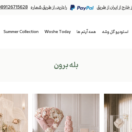
رج از ایران از طریق
را دارید، از طریق شماره
989126715628
استودیو گل وشه
همه آیتم ها
Woshe Today
Summer Collection
بله برون