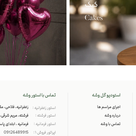
کیک
Cakes
استودیو گل وشه
تماس با استور وشه
اجرای مراسم ها
زعفرانیه، فلاحی، مقد
استور زعفرانیه :
درباره وشه
استور فرشته :
فرشته، مریم شرقی، پل
تماس با وشه
استور فرمانیه :
فرمانیه ، ابتدای پاسدا
اپراتور فروش ۱ :
09126489915