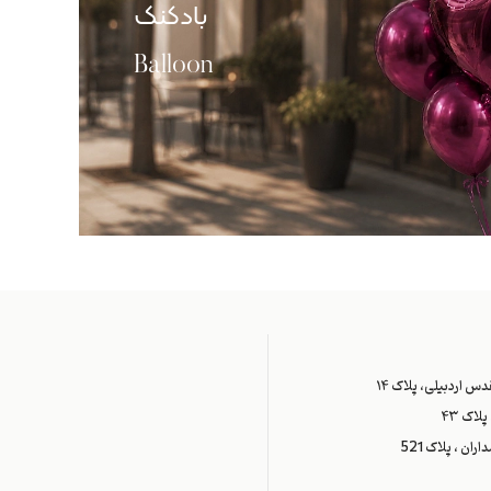
بادکنک
Balloon
س اردبیلی، پلاک ۱۴
اک ۴۳
ران ، پلاک 521