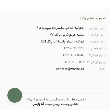
تماس با استور وشه
زعفرانیه، فلاحی، مقدس اردبیلی، پلاک ۱۴
استور زعفرانیه :
استور فرشته :
فرشته، مریم شرقی، پلاک ۴۳
استور فرمانیه :
فرمانیه ، ابتدای پاسداران ، پلاک 521
اپراتور فروش ۱ :
09126489915
اپراتور فروش ۲ :
09194673046
اپراتور فروش ۳ :
02191690117
ایمیل :
contact@woshe.co
تمامی حقوق سایت متعلق است به استودیو گل وشه.
طراحی و برنامه نویسی توسط
نت پارسی