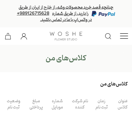
چنانچه قصد خرید محصولات وشه، از خارج از ایران از طریق
را دارید، از طریق شماره
+989126715628
در واتس‌اپ با ما در تماس باشید.
کلاس‌های من
کلاس‌های من
عنوان
زمان
نام شرکت
شماره
مبلغ
وضعیت
کلاس
ثبت نام
کننده
موبایل
پرداختی
ثبت نام