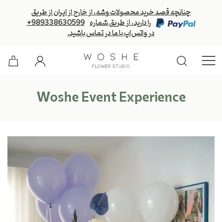
چنانچه قصد خرید محصولات وشه، از خارج از ایران از طریق
را دارید، از طریق شماره
+989338630599
در واتس‌اپ با ما در تماس باشید.
Woshe Event Experience