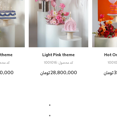
e theme
Light Pink theme
Hot O
10010
کد محصول:
1001016
کد محص
ن
28,800,000 تومان
8,800,000