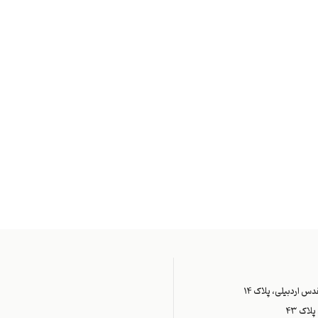
س اردبیلی، پلاک ۱۴
اک ۴۳