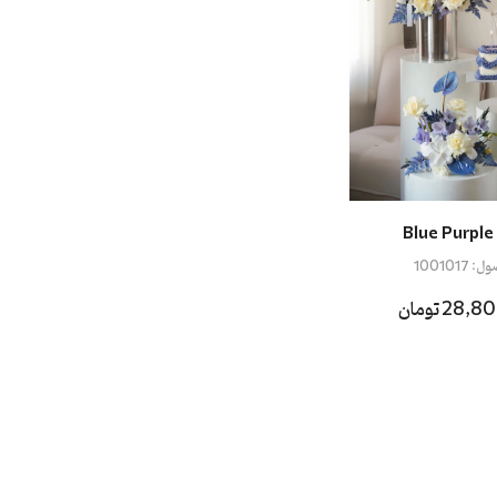
Blue Purpl
ول:
1001017
2 تومان