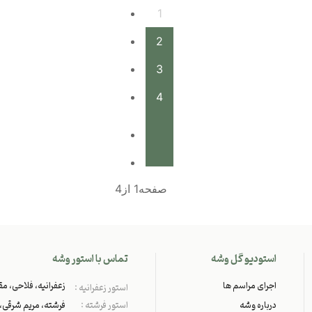
1
2
3
4
صفحه1 از4
استودیو گل وشه
تماس با استور وشه
اجرای مراسم ها
زعفرانیه، فلاحی، مقد
استور زعفرانیه :
درباره وشه
استور فرشته :
فرشته، مریم شرقی، پل