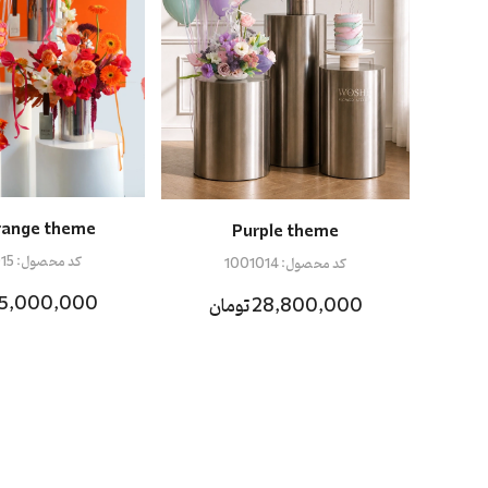
range theme
Purple theme
کد محصول:
15
کد محصول:
1001014
35,000,000 توما
28,800,000 تومان