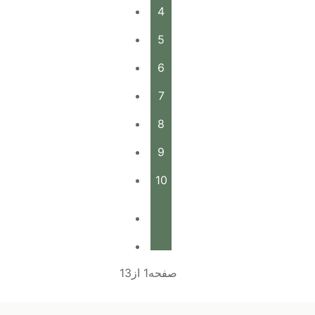
4
5
6
7
8
9
10
صفحه1 از13