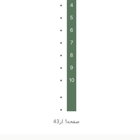
4
5
6
7
8
9
10
صفحه1 از43