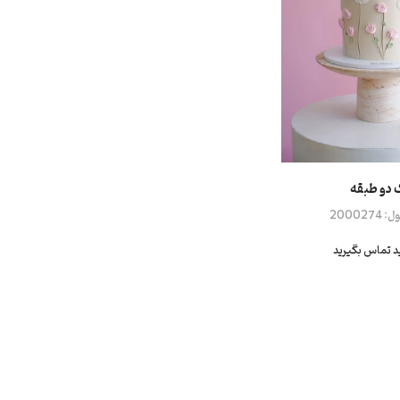
 دو طبقه
ل:
2000274
ید تماس بگیرید