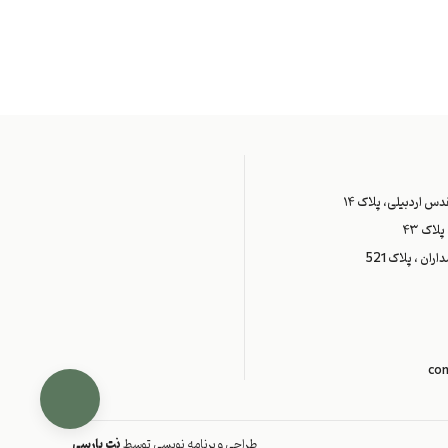
س اردبیلی، پلاک ۱۴
اک ۴۳
ران ، پلاک 521
co
طراحی و برنامه نویسی توسط
نت پارسی