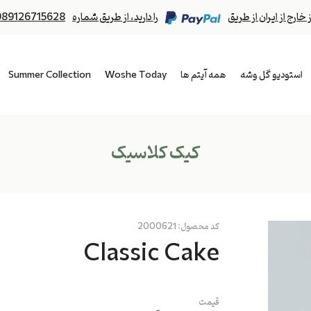
رج از ایران از طریق
را دارید، از طریق شماره
989126715628
استودیو گل وشه
همه آیتم ها
Woshe Today
Summer Collection
کیک کلاسیک
کد محصول:
2000621
Classic Cake
قیمت