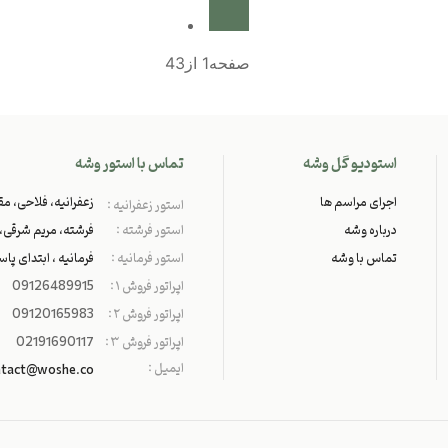
صفحه1 از43
استودیو گل وشه
تماس با استور وشه
اجرای مراسم ها
زعفرانیه، فلاحی، مقد
استور زعفرانیه :
درباره وشه
استور فرشته :
فرشته، مریم شرقی، پل
تماس با وشه
استور فرمانیه :
فرمانیه ، ابتدای پاسدا
اپراتور فروش ۱ :
09126489915
اپراتور فروش ۲ :
09120165983
اپراتور فروش ۳ :
02191690117
ایمیل :
ntact@woshe.co