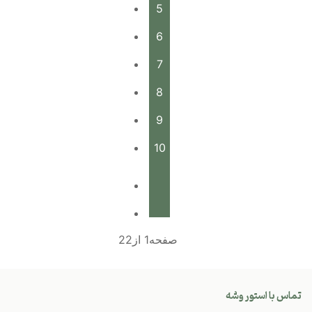
5
6
7
8
9
10
صفحه1 از22
تماس با استور وشه