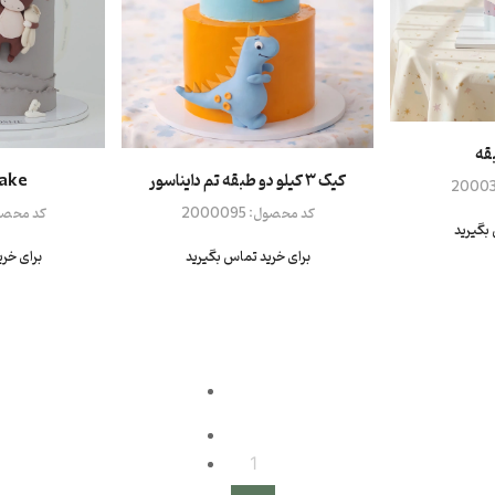
قه
کیک ۳ کیلو دو طبقه تم دایناسور
ake
20003
کد محصول:
2000095
کد محصو
بگیرید
برای خرید تماس بگیرید
برای خر
1