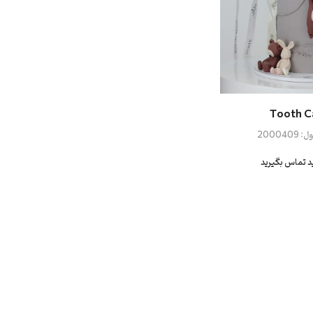
Tooth C
ل:
2000409
ید تماس بگیرید