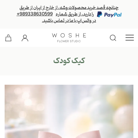
چنانچه قصد خرید محصولات وشه، از خارج از ایران از طریق
را دارید، از طریق شماره
+989338630599
در واتس‌اپ با ما در تماس باشید.
کیک کودک