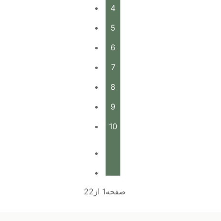
4
5
6
7
8
9
10
صفحه1 از22