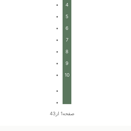
4
5
6
7
8
9
10
صفحه1 از43