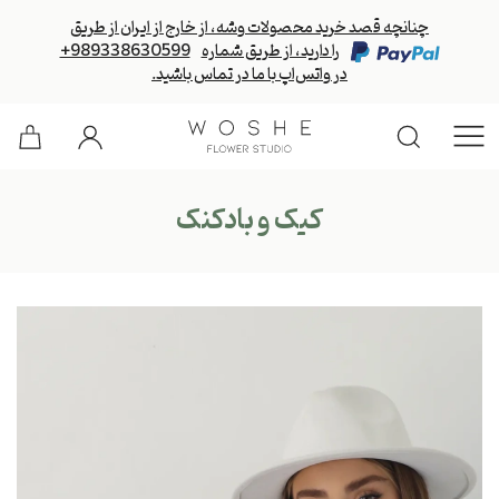
چنانچه قصد خرید محصولات وشه، از خارج از ایران از طریق
را دارید، از طریق شماره
+989338630599
در واتس‌اپ با ما در تماس باشید.
کیک و بادکنک